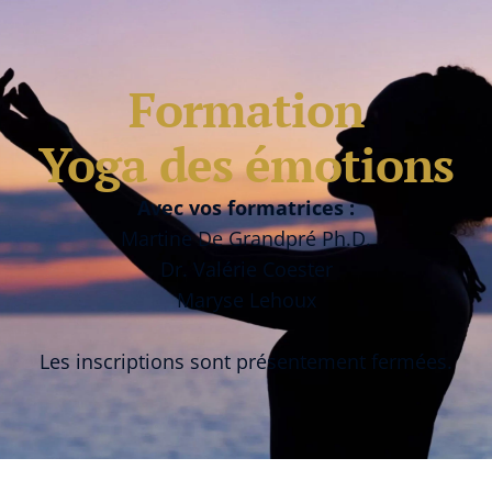
Formation
Yoga des émotions
Avec vos formatrices :
Martine De Grandpré Ph.D.
Dr. Valérie Coester
Maryse Lehoux
Les inscriptions sont présentement fermées.