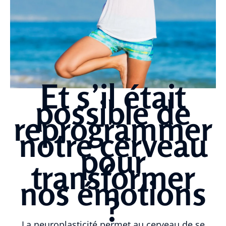
Et s’il était
possible de
reprogrammer
notre cerveau
pour
transformer
nos émotions
?
La neuroplasticité permet au cerveau de se