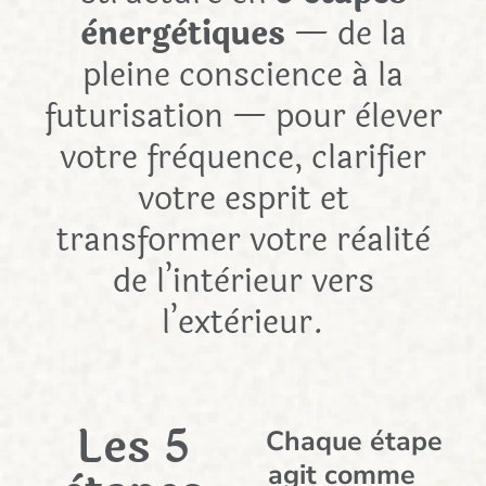
ènergètiques
— de la
pleine conscience á la
futurisation — pour èlever
votre frèquence, clarifier
votre esprit et
transformer votre rèalitè
de l’intèrieur vers
l’extèrieur.
Les 5
Chaque étape
agit comme