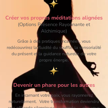
Créer vos propres méditations alignées
(Options Présence Rayonnante et
Alchimique)
Grâce à des pratiques incarnées, vous
redécouvrirez la fluidité du souffle, la sensorialité
du présent et la guidance naturelle de votre
propre énergie.
Devenir un phare pour les autres
En incarnant votre paix, vous rayonnerez
naturellement. Votre transformation deviendra
une offrande silencieuse au monde — que vous