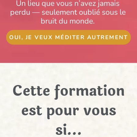
Un lieu que vous n’avez jamais
perdu — seulement oublié sous le
bruit du monde.
OUI, JE VEUX MÉDITER AUTREMENT
Cette formation
est pour vous
si…