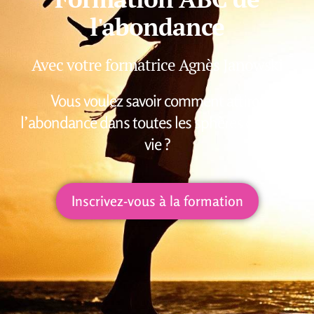
l'abondance
Avec votre formatrice Agnès Janowski
Vous voulez savoir comment attirer
l’abondance dans toutes les sphères de votre
vie ?
Inscrivez-vous à la formation