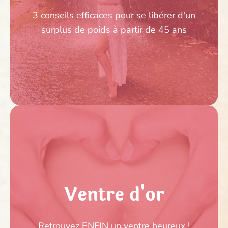
Retrouvez ENFIN un ventre heureux !
3 conseils efficaces pour se libérer d'un
surplus de poids à partir de 45 ans
CLIQUER ICI
Inscrivez-vous aux
ateliers
Ventre d'or
« Prendre son pied 1 et 2 »
Retrouvez ENFIN un ventre heureux !