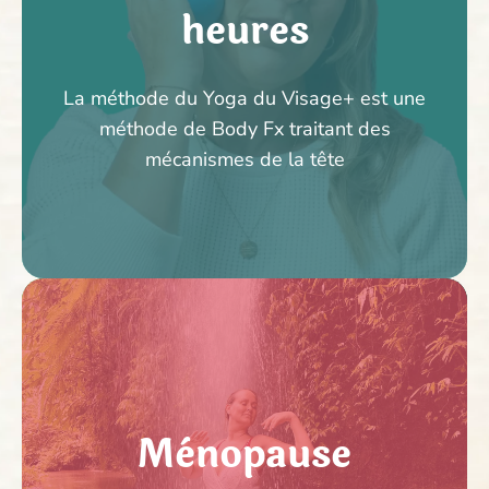
heures
3 conseils efficaces pour se libérer d'un
surplus de poids à partir de 45 ans
La méthode du Yoga du Visage+ est une
méthode de Body Fx traitant des
CLIQUER ICI
mécanismes de la tête
Ventre d'or
Ménopause